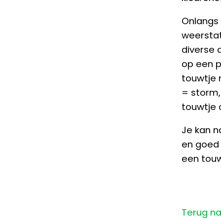
Onlangs 
weerstati
diverse 
op een p
touwtje 
= storm,
touwtje 
Je kan na
en goed j
een touw
Terug na