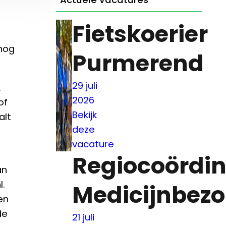
Fietskoerier
 nog
Purmerend
29 juli
k
2026
of
Bekijk
alt
deze
vacature
Regiocoördin
an
l.
Medicijnbezo
en
de
21 juli