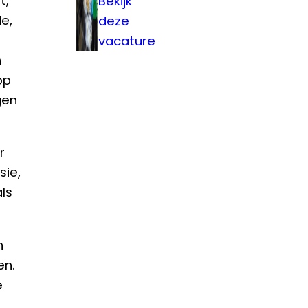
t,
Bekijk
e,
deze
vacature
n
op
gen
r
sie,
ls
n
en.
e