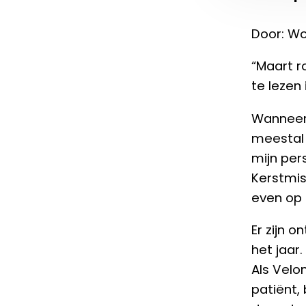
Door: Wo
“Maart ro
te lezen
Wanneer 
meestal m
mijn per
Kerstmis
even op 
Er zijn 
het jaar
Als Velo
patiënt,