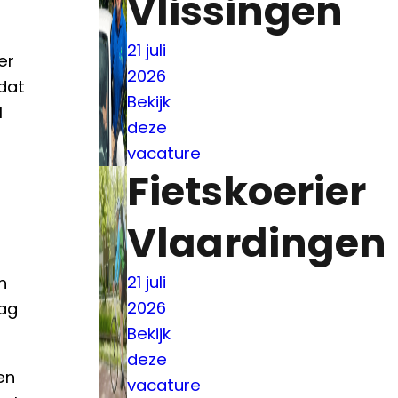
Vlissingen
21 juli
er
2026
dat
Bekijk
l
deze
vacature
Fietskoerier
Vlaardingen
21 juli
n
2026
ag
Bekijk
deze
en
vacature