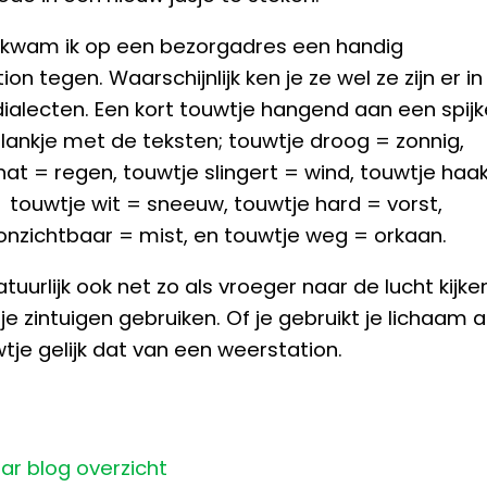
kwam ik op een bezorgadres een handig
on tegen. Waarschijnlijk ken je ze wel ze zijn er in
dialecten. Een kort touwtje hangend aan een spijk
lankje met de teksten; touwtje droog = zonnig,
nat = regen, touwtje slingert = wind, touwtje haa
 touwtje wit = sneeuw, touwtje hard = vorst,
onzichtbaar = mist, en touwtje weg = orkaan.
tuurlijk ook net zo als vroeger naar de lucht kijke
e zintuigen gebruiken. Of je gebruikt je lichaam a
tje gelijk dat van een weerstation.
ar blog overzicht