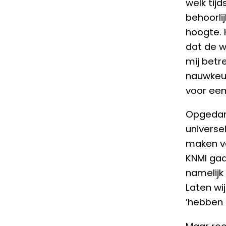
welk tij
behoorli
hoogte. 
dat de w
mij betre
nauwkeur
voor een
Opgedane
universe
maken va
KNMI gaa
namelijk
Laten wi
’hebben 