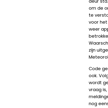
deur sta
om de o
te verst
voor het
weer app
betrokke
Waarschu
zijn uit
Meteorol
Code gee
ook. Vol
wordt ge
vraag is
melding
nog eens