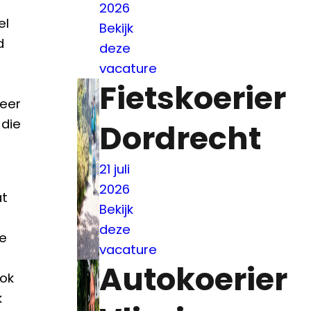
2026
el
Bekijk
d
deze
vacature
Fietskoerier
Weer
 die
Dordrecht
21 juli
2026
at
Bekijk
deze
e
vacature
Autokoerier
ok
k