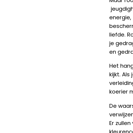
Maar roo
jeugdigh
energie,
bescherm
liefde. R
je gedra
en gedra
Het hangt
kijkt. Al
verleidin
koerier 
De waar
verwijze
Er zulle
kleurenc