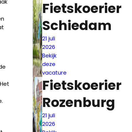
aak
Fietskoerier
en
Schiedam
at
21 juli
2026
Bekijk
deze
de
vacature
Fietskoerier
 Het
Rozenburg
e.
21 juli
2026