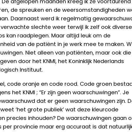
. De afgelopen maanden kreeg ik ze voortdurend
ren, de spreuken en de weersomstandigheden w
aan. Daarnaast werd ik regelmatig gewaarschuw
 verwachte slechte weer terwijl ik zelf ook diverse
s kan raadplegen. Maar altijd leuk om de
nheid van de patiënt in je werk mee te maken. 
wingen. Niet alleen van patiënten, maar ook die
gegeven door het KNMI, het Koninklijk Nederlands
ogisch Instituut.
l, code oranje en code rood. Code groen besta
gens het KNMI ; “Er zijn geen waarschuwingen”. Je
waarschuwd dat er geen waarschuwingen zijn. D
, weet ‘het grote publiek’ wat deze kleurcode
en precies inhouden? De waarschuwingen gaan o
 per provincie maar erg accuraat is dat natuurlij