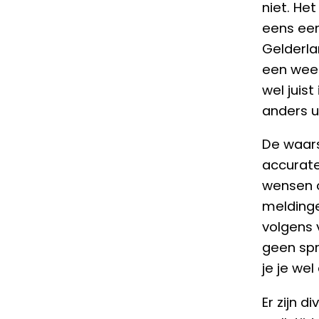
niet. He
eens een
Gelderlan
een weer
wel juist
anders ui
De waars
accurate
wensen o
meldinge
volgens 
geen spr
je je wel
Er zijn 