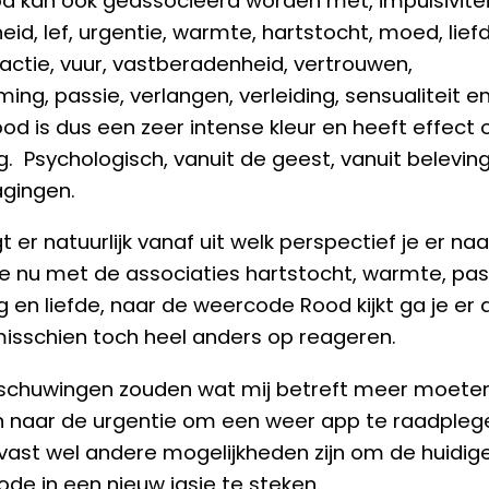
d kan ook geassocieerd worden met, impulsivitei
eid, lef, urgentie, warmte, hartstocht, moed, liefd
 actie, vuur, vastberadenheid, vertrouwen,
ing, passie, verlangen, verleiding, sensualiteit e
ood is dus een zeer intense kleur en heeft effect 
g. Psychologisch, vanuit de geest, vanuit belevin
gingen.
 er natuurlijk vanaf uit welk perspectief je er naa
s je nu met de associaties hartstocht, warmte, pas
g en liefde, naar de weercode Rood kijkt ga je er a
misschien toch heel anders op reageren.
schuwingen zouden wat mij betreft meer moete
n naar de urgentie om een weer app te raadpleg
n vast wel andere mogelijkheden zijn om de huidig
ode in een nieuw jasje te steken.