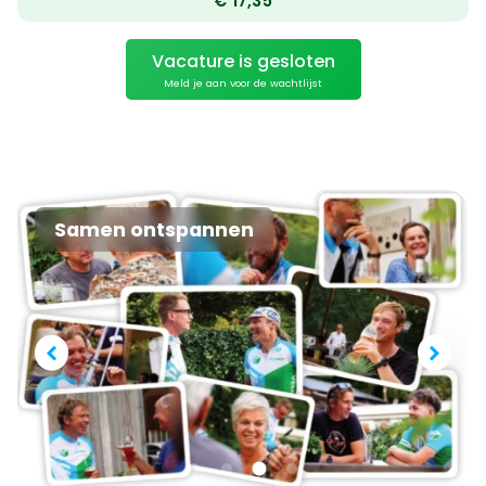
€
17,35
Vacature is gesloten
Meld je aan voor de wachtlijst
Samen ontspannen