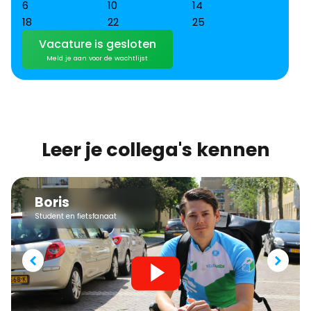
6
10
14
18
22
25
Vacature is gesloten
Meld je aan voor de wachtlijst
Leer je collega's kennen
Boris
Student en fietsfanaat