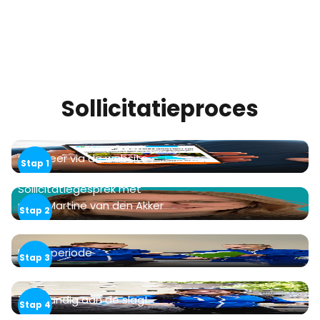
Sollicitatieproces
Sollicteer via de website
Sollicitatiegesprek met
rankaMartine van den Akker
Inwerkperiode
Zelfstandig aan de slag!