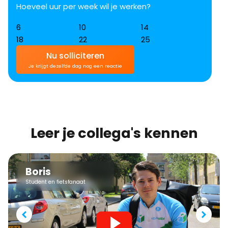
Hoeveel uur per week wil je werken?
6
10
14
18
22
25
Nu solliciteren
Je krijgt dezelfde dag nog een reactie
Leer je collega's kennen
Boris
Student en fietsfanaat