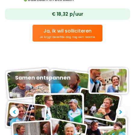
€
18,32 p/uur
Ja, ik wil solliciteren
Je krijgt dezelfde dag nog een reactie
Samen ontspannen