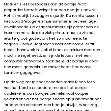
Maar er is iets bijzonders aan dit bordje. Wat
proporties betreft wringt het een beetje. Hoewel.
Het is moeilijk te zeggen eigenlijk. De ruimte tussen
het woord ‘etage’ en ‘huisnummer’ is net een tikje
onvoldoende. De etagenummers zijn groter dan de
huisnummers, da’s op zich prima, maar ze zijn net
iets te groot groter, om het zo maar eens te
zeggen. Hoewel. Ik glimlach naar het bordje: er zit
beslist handwerk in. Ook al is het aluminium met een
machine ingefreesd, en zijn de letters met een
computer ontworpen, toch zie je: dit bordje is door
een mens gemaakt. De maker heeft het bordje
karakter gegegeven!
Op de weg terug naar beneden maak ik een foto
van het bordje en bedenk me dat het bordje
duidelijker is dan bordjes die helemaal kloppen.
Bovendien valt het bordje enorm op, juist omdat het
‘proportie-technisch’ een beetje afwijkt. Want zeg
nu zelf: wie zou er ooit een foto maken van een