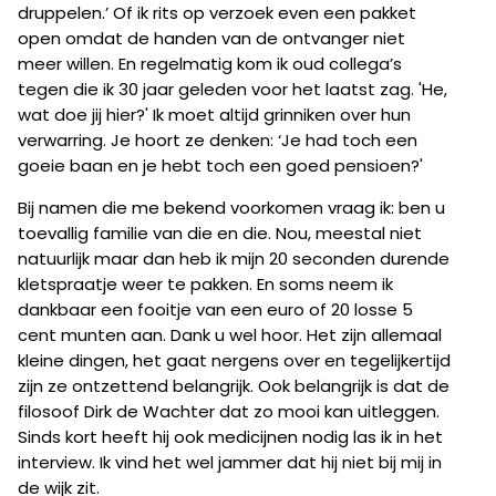
druppelen.’ Of ik rits op verzoek even een pakket
open omdat de handen van de ontvanger niet
meer willen. En regelmatig kom ik oud collega’s
tegen die ik 30 jaar geleden voor het laatst zag. 'He,
wat doe jij hier?' Ik moet altijd grinniken over hun
verwarring. Je hoort ze denken: ‘Je had toch een
goeie baan en je hebt toch een goed pensioen?'
Bij namen die me bekend voorkomen vraag ik: ben u
toevallig familie van die en die. Nou, meestal niet
natuurlijk maar dan heb ik mijn 20 seconden durende
kletspraatje weer te pakken. En soms neem ik
dankbaar een fooitje van een euro of 20 losse 5
cent munten aan. Dank u wel hoor. Het zijn allemaal
kleine dingen, het gaat nergens over en tegelijkertijd
zijn ze ontzettend belangrijk. Ook belangrijk is dat de
filosoof Dirk de Wachter dat zo mooi kan uitleggen.
Sinds kort heeft hij ook medicijnen nodig las ik in het
interview. Ik vind het wel jammer dat hij niet bij mij in
de wijk zit.