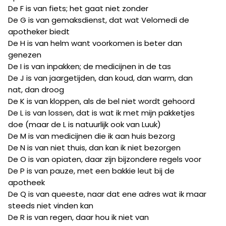
De F is van fiets; het gaat niet zonder
De G is van gemaksdienst, dat wat Velomedi de
apotheker biedt
De H is van helm want voorkomen is beter dan
genezen
De I is van inpakken; de medicijnen in de tas
De J is van jaargetijden, dan koud, dan warm, dan
nat, dan droog
De K is van kloppen, als de bel niet wordt gehoord
De L is van lossen, dat is wat ik met mijn pakketjes
doe (maar de L is natuurlijk ook van Luuk)
De M is van medicijnen die ik aan huis bezorg
De N is van niet thuis, dan kan ik niet bezorgen
De O is van opiaten, daar zijn bijzondere regels voor
De P is van pauze, met een bakkie leut bij de
apotheek
De Q is van queeste, naar dat ene adres wat ik maar
steeds niet vinden kan
De R is van regen, daar hou ik niet van