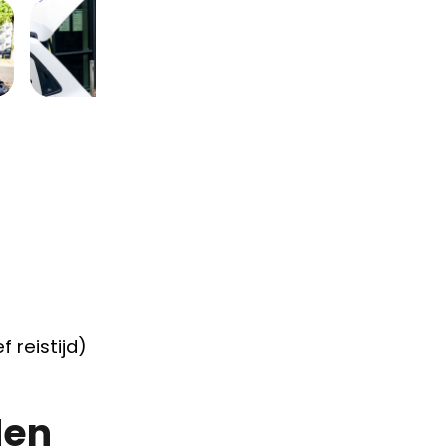
 reistijd)
den