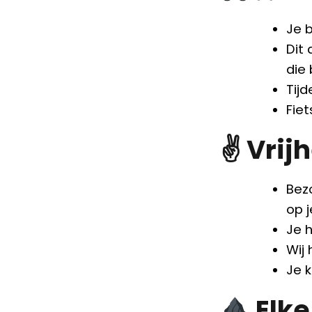
Je 
Dit 
die
Tij
Fie
✌️ Vrij
Bez
op 
Je 
Wij
Je 
Elke