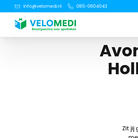
info@velomedi.nl
085-0604043
Avon
Hol
Zit ji
met