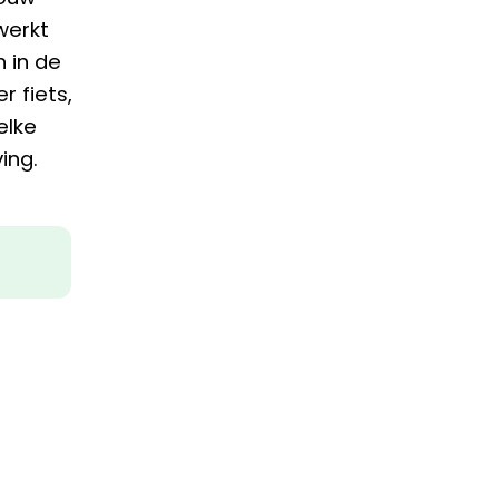
werkt
 in de
r fiets,
elke
ing.