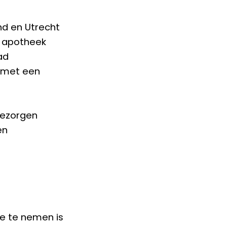
d en Utrecht
re apotheek
ad
d met een
bezorgen
en
ee te nemen is