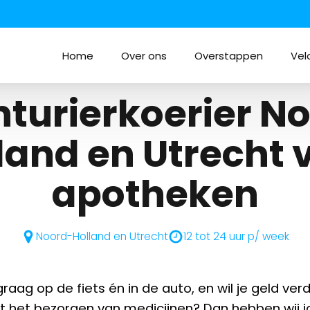
Home
Over ons
Overstappen
Vel
turierkoerier N
land en Utrecht
v
apotheken
Noord-Holland en Utrecht
12 tot 24 uur p/ week
j graag op de fiets én in de auto, en wil je geld ve
 het bezorgen van medicijnen? Dan hebben wij 