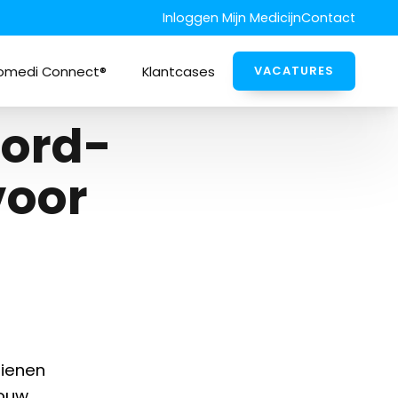
Inloggen Mijn Medicijn
Contact
omedi Connect®
Klantcases
VACATURES
oord-
oor
rdienen
jouw