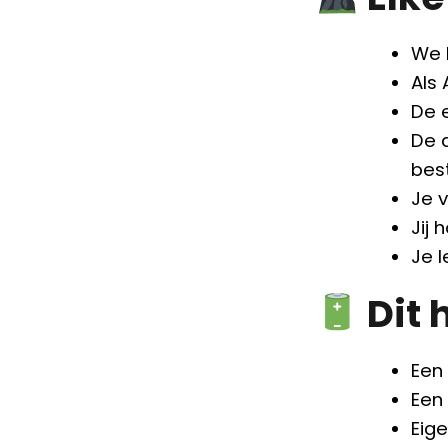
We 
Als
De e
De 
bes
Je v
Jij
Je 
Dit 
Een
Een 
Eig