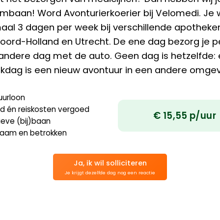
mbaan! Word Avonturierkoerier bij Velomedi. Je 
aal 3 dagen per week bij verschillende apotheken
oord-Holland en Utrecht. De ene dag bezorg je pe
andere dag met de auto. Geen dag is hetzelfde: 
kdag is een nieuw avontuur in een andere omgev
uurloon
ijd én reiskosten vergoed
€
15,55 p/uur
ieve (bij)baan
aam en betrokken
Ja, ik wil solliciteren
Je krijgt dezelfde dag nog een reactie