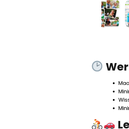
Werk
Maa
Min
Wiss
Min
Le