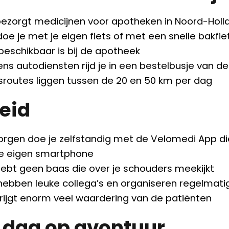
bezorgt medicijnen voor apotheken in Noord-Holl
doe je met je eigen fiets of met een snelle bakfie
 beschikbaar is bij de apotheek
dens autodiensten rijd je in een bestelbusje van 
tsroutes liggen tussen de 20 en 50 km per dag
heid
orgen doe je zelfstandig met de Velomedi App die 
je eigen smartphone
hebt geen baas die over je schouders meekijkt
 hebben leuke collega’s en organiseren regelmatig
krijgt enorm veel waardering van de patiënten
 dag op avontuur