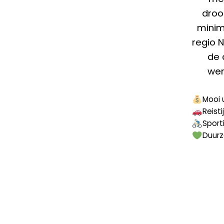
droo
minim
regio N
de 
wer
Mooi 
Reist
Sport
Duurz