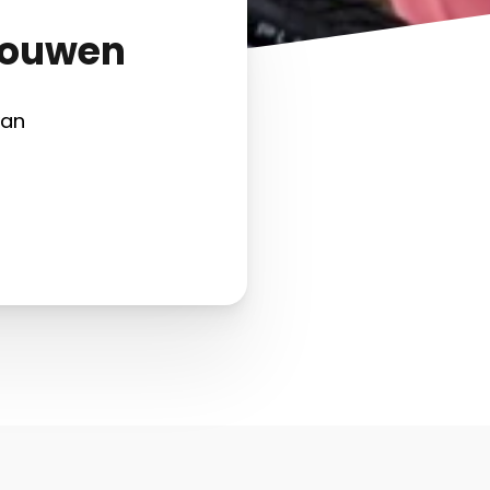
 bouwen
van