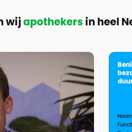
n wij
apothekers
in heel N
Ben
bezo
duu
Secti
Naa
Funct