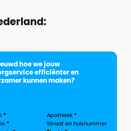
ederland:
ieuwd hoe we jouw
rgservice efficiënter en
rzamer kunnen maken?
on
m
*
Apotheek
*
ie
*
Straat en huisnummer