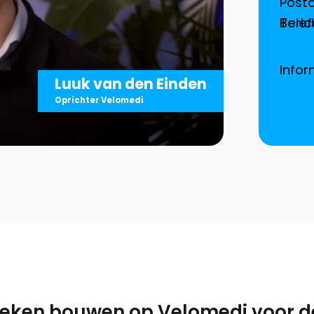
Post
Tele
Info
Luuk van den Einden
Oprichter Velomedi
eken bouwen op Velomedi voor d