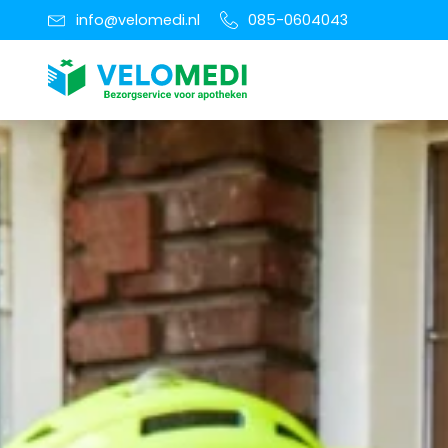
info@velomedi.nl
085-0604043